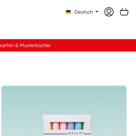
Deutsch
karten & Musterbücher
ente