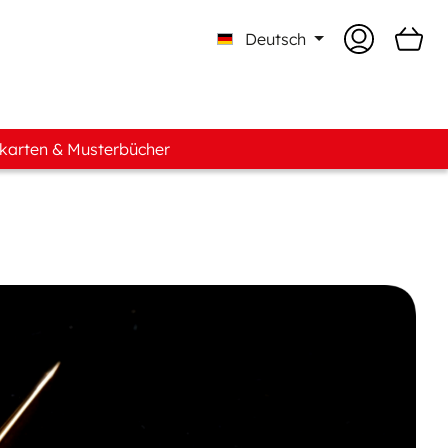
Deutsch
karten & Musterbücher
n
ente