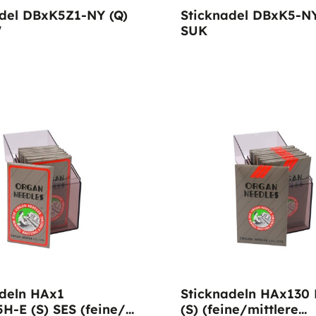
adel DBxK5Z1-NY (Q)
Sticknadel DBxK5-NY
"
SUK
adeln HAx1
Sticknadeln HAx130
H-E (S) SES (feine/
(S) (feine/mittlere