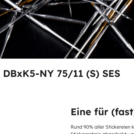
- DBxK5-NY 75/11 (S) SES
Eine für (fast
Rund 90% aller Stickereien
Stickergebnis abgedeckt wer