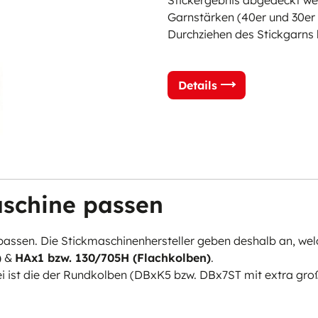
Garnstärken (40er und 30er
Durchziehen des Stickgarns
Details
schine passen
passen. Die Stickmaschinenhersteller geben deshalb an, we
)
&
HAx1 bzw. 130/705H (Flachkolben)
.
ei ist die der Rundkolben (DBxK5 bzw. DBx7ST mit extra gro