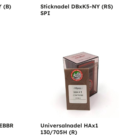
 (B)
Sticknadel DBxK5-NY (RS)
SPI
 EBBR
Universalnadel HAx1
130/705H (R)