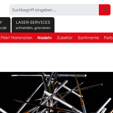
Y
LASER-SERVICES
p.de
schneiden, gravieren
infos unter sulky-shop.de
Effekt Materialien
Nadeln
Zubehör
Sortimente
Farb
nder
Leinwand Gewebe
Rundkolben
Sprays
Kennenlern-Boxe
Köper Gewebe
Flachkolben
Schneiden
Garnsortimente
Stickoptik Gewebe
Maschinenpflege
Effektstoffsortim
end
Filz
Helfer o. Werkzeuge
bend
3D Schaum
Aufbewahrung
ützen