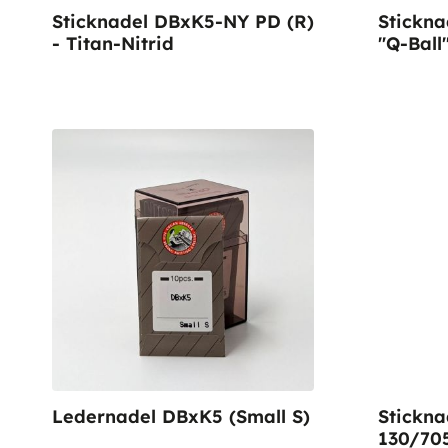
Sticknadel DBxK5-NY PD (R)
Stickn
- Titan-Nitrid
"Q-Ball
Ledernadel DBxK5 (Small S)
Stickn
130/705