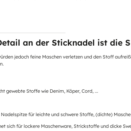
e Kugelspitze) -
Kugelspitze) - Broth
75
Stärke 75
tail an der Sticknadel ist die S
ürden jedoch feine Maschen verletzen und den Stoff aufreiß
n.
cht gewebte Stoffe wie Denim, Köper, Cord, ...
le Nadelspitze für leichte und schwere Stoffe, (dichte) Masch
net sich für lockere Maschenware, Strickstoffe und dicke Sw