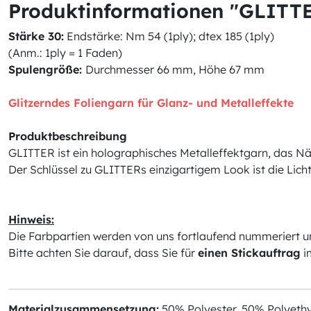
Produktinformationen "GLITTE
Stärke 30:
Endstärke: Nm 54 (1ply); dtex 185 (1ply)
(Anm.: 1ply = 1 Faden)
Spulengröße:
Durchmesser 66 mm, Höhe 67 mm
Glitzerndes Foliengarn für Glanz- und Metalleffekte
Produktbeschreibung
GLITTER ist ein holographisches Metalleffektgarn, das Näh
Der Schlüssel zu GLITTERs einzigartigem Look ist die Lic
Hinweis:
Die Farbpartien werden von uns fortlaufend nummeriert u
Bitte achten Sie darauf, dass Sie für
einen Stickauftrag
i
Materialzusammensetzung:
50% Polyester, 50% Polyeth