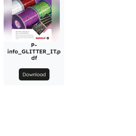
P-
info_GLITTER_IT.p
df
Download