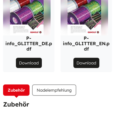
P-
P-
info_GLITTER_DE.p
info_GLITTER_EN.p
df
df
Download
Download
Zubehör
Nadelempfehlung
Zubehör