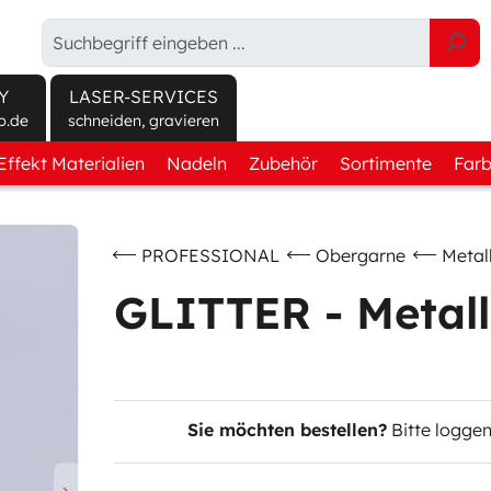
Y
LASER-SERVICES
p.de
schneiden, gravieren
infos unter sulky-shop.de
Effekt Materialien
Nadeln
Zubehör
Sortimente
Farb
nder
Leinwand Gewebe
Rundkolben
Sprays
Kennenlern-Boxe
Köper Gewebe
Flachkolben
Schneiden
Garnsortimente
PROFESSIONAL
Obergarne
Metal
Stickoptik Gewebe
Maschinenpflege
Effektstoffsortim
GLITTER - Metal
bend
Filz
Helfer o. Werkzeuge
ebend
3D Schaum
Aufbewahrung
hützen
Sie möchten bestellen?
Bitte loggen