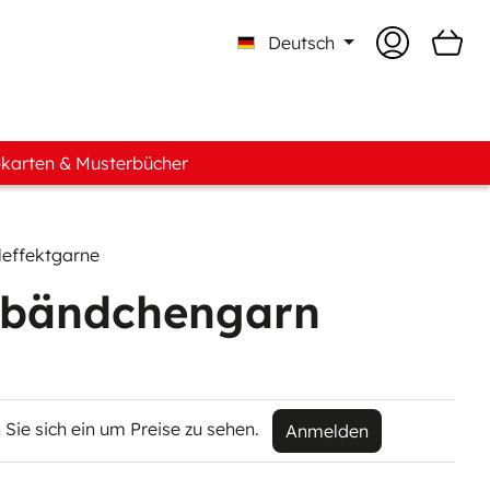
Deutsch
karten & Musterbücher
n
leffektgarne
ente
lbändchengarn
 Sie sich ein um Preise zu sehen.
Anmelden