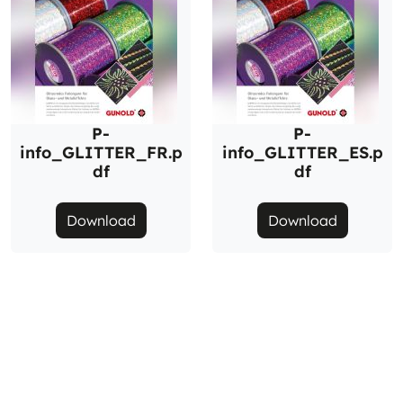
P-
P-
info_GLITTER_FR.p
info_GLITTER_ES.p
df
df
Download
Download